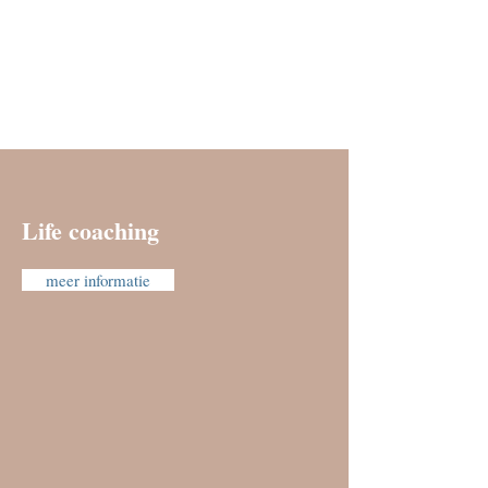
Mijn visie is om anderen te ondersteunen in het
(her)vinden van balans en kracht in rouw en
verdriet.
Life coaching
meer informatie