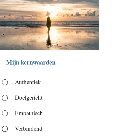
Mijn kernwaarden
⃝ Authentiek
⃝ Doelgericht
⃝ Empathisch
⃝⃝ Verbindend