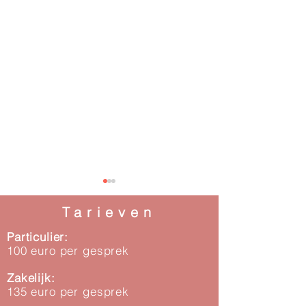
Tarieven
Particulier:
100 euro per gesprek
'Durf te kiezen!'
Zakelijk:
Groei begint met één stap!
135 euro per gesprek