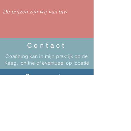
De prijzen zijn vrij van btw
Contact
Coaching kan in mijn praktijk op de
Kaag, online of eventueel op locatie
Recensie
Door mijzelf centraal te stellen heeft
Linette mij durven laten dromen over de
toekomst. Door haar fijne manier van
coachen daagde zij mij uit om vervolgens
op deze dromen concrete stappen te