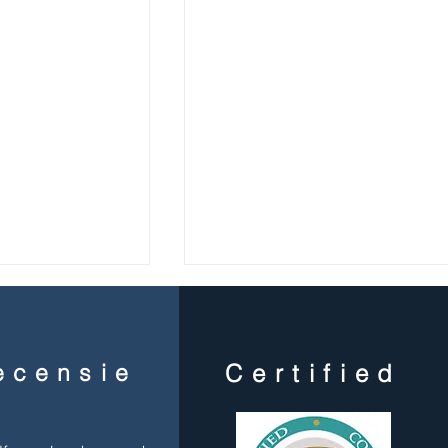
ecensie
Certified
'Durf te kiezen!'
et één stap!