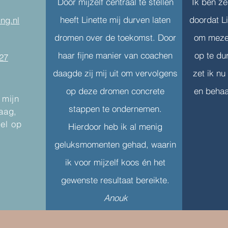
Door mijzelf centraal te stellen
Ik ben z
Open of dicht? Of staat de
heeft Linette mij durven laten
doordat Li
deur nog op een kier?
ing.nl
dromen over de toekomst. Door
om mezel
haar fijne manier van coachen
op te du
27
daagde zij mij uit om vervolgens
zet ik nu
op deze dromen concrete
en behaa
 mijn
stappen te ondernemen.
Kaag,
eel op
Hierdoor heb ik al menig
geluksmomenten gehad, waarin
ik voor mijzelf koos én het
gewenste resultaat bereikte.
Anouk