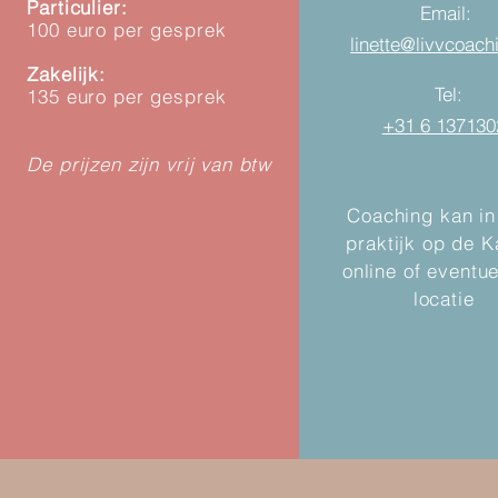
Particulier:
Email:
100 euro per gesprek
linette@livvcoach
Zakelijk:
Tel:
135 euro per gesprek
+31 6 137130
De prijzen zijn vrij van btw
Coaching kan in
praktijk op de 
online of eventu
locatie