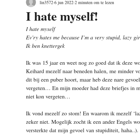
lin3572
6 jun 2022
2 minuten om te lezen
I hate myself!
I hate myself
Ev'ry hates me because I’m a very stupid, lazy gir
Ik ben knettergek
Ik was 15 jaar en weet nog zo goed dat ik deze wo
Keihard mezelf naar beneden halen, me minder voe
dit bij een puber hoort, maar heb deze nare gevoel
vergeten… En mijn moeder had deze briefjes in mi
niet kon vergeten…
Ik vond mezelf zo stom! En waarom ik mezelf ‘laz
zeker niet. Mogelijk zocht ik een ander Engels wo
versterkte dat mijn gevoel van stupiditeit, haha..). 