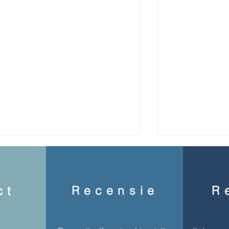
Recensie
R
ct
Groei begint m