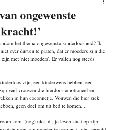
 van ongewenste
 kracht!’
t rondom het thema ongewenste kinderloosheid? Ik 
iet over durven te praten, dat er moeders zijn die 
zijn met 'niet moeders'. Er vallen nog steeds 
inderloos zijn, een kinderwens hebben, een 
 zijn veel vrouwen die hierdoor emotioneel en 
trekken in hun coconnetje. Vouwen die hier ziek 
hebben, geen doel om uit bed te komen....
oom komt (nog) niet uit, je leven staat op zijn 
grootste wens om moeder te worden is niet vervuld. 