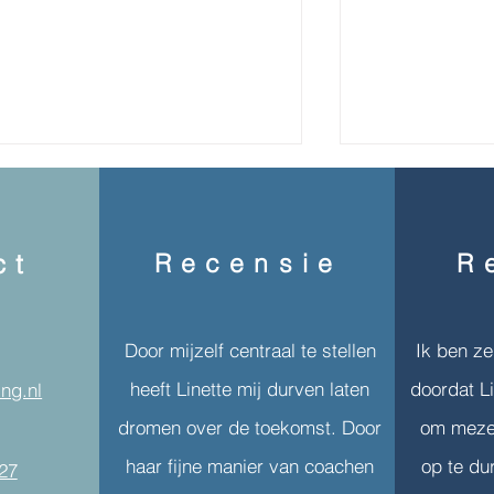
Recensie
R
ct
Groei begint m
Door mijzelf centraal te stellen
Ik ben z
Open of dicht? Of staat de
heeft Linette mij durven laten
doordat Li
deur nog op een kier?
ing.nl
dromen over de toekomst. Door
om mezel
haar fijne manier van coachen
op te du
27