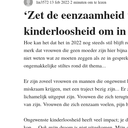
lin3572
13 feb 2022
2 minuten om te lezen
‘Zet de eenzaamheid
kinderloosheid om in
Hoe kan het dat het in 2022 nog steeds stil blijf
merk dat vrouwen die geen moeder zijn hier bijna n
niet weten wat ze moeten zeggen als ze in gesprek 
ongemakkelijke stiltes rond dit thema... 
Er zijn zoveel vrouwen en mannen die ongewenst k
miskraam krijgen, met een traject bezig zijn... Er
lichamelijk uitgeput zijn. Vrouwen die zich terug
van zijn. Vrouwen die zich eenzaam voelen, pijn 
Ongewenste kinderloosheid heeft veel impact; je dr
kop...  Ook mijn droom is niet uitgekomen. Mijn 