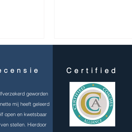
ecensie
Certified
'Durf te kiezen!'
et één stap!
elfverzekerd geworden
nette mij heeft geleerd
f open en kwetsbaar
rven stellen. Hierdoor