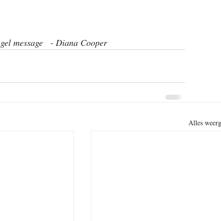
ngel message   - Diana Cooper
Alles weer