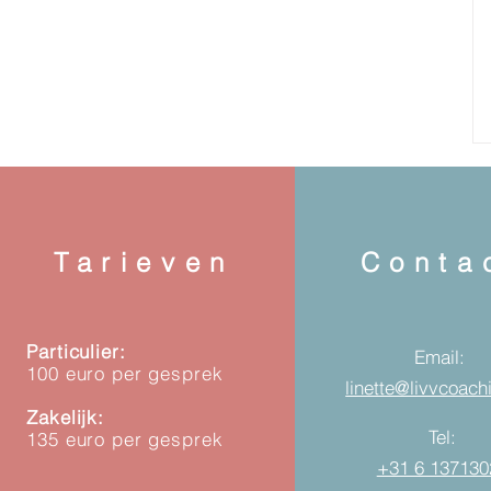
Tarieven
Conta
Particulier:
Email:
100 euro per gesprek
linette@livvcoach
Zakelijk:
Tel:
135 euro per gesprek
+31 6 137130